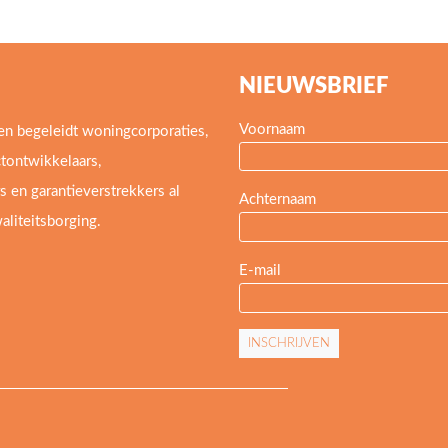
NIEUWSBRIEF
Voornaam
en begeleidt woningcorporaties,
tontwikkelaars,
 en garantieverstrekkers al
Achternaam
waliteitsborging.
E-mail
INSCHRIJVEN