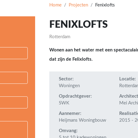
Home
Projecten
Fenixlofts
FENIXLOFTS
Rotterdam
Wonen aan het water met een spectaculair
dat zijn de Felixlofts.
Sector:
Locatie:
Woningen
Rotterda
Opdrachtgever:
Architect
SWK
Mei Arch
Aannemer:
Realisati
Heijmans Woningbouw
2015 - 
Omvang:
5 tot 10 kadewoningen