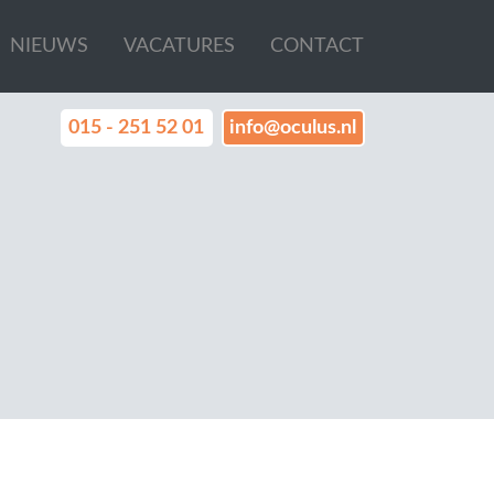
NIEUWS
VACATURES
CONTACT
015 - 251 52 01
info@oculus.nl