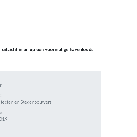
 uitzicht in en op een voormalige havenloods,
m
:
itecten en Stedenbouwers
e:
2019