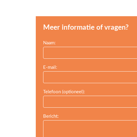
Meer informatie of vragen?
Leave
Naam:
this
field
blank
E-mail:
Telefoon (optioneel):
Bericht: